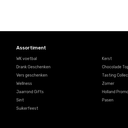
€75,
€30,
€19,
00
00
90
Assortiment
WK voetbal
Kerst
Drank Geschenken
Chocolade To
Vers geschenken
Tasting Collec
Wellness
Zomer
Jaarrond Gifts
Holland Promo
Sint
Pasen
Suikerfeest