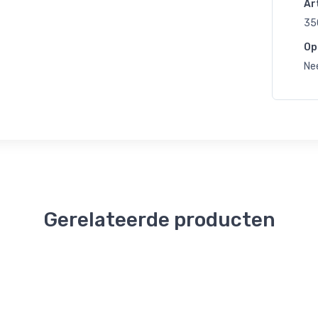
Art
35
Op
Ne
Gerelateerde producten
Kerst
Kerst
Kerst
Kerst
Choco
Familie
Enjoy
Smaakvolle
Hug
Olé
Tapas
Tapas