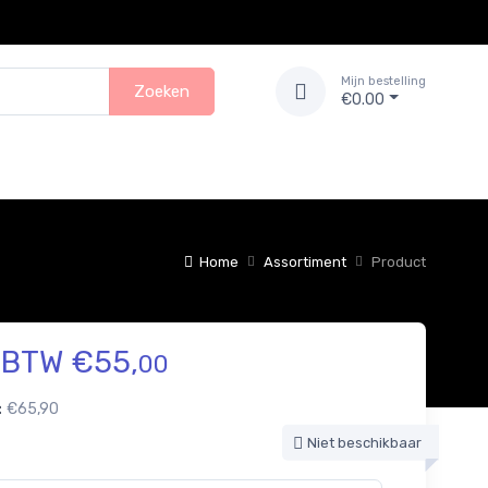
Mijn bestelling
Zoeken
€0.00
Home
Assortiment
Product
. BTW €55,
00
:
€65,90
Niet beschikbaar