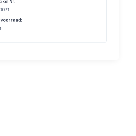
ikel Nr. :
0071
 voorraad:
e
Kerst
Kerst
Kerst
Voor de
Krachtig
Familie
Familie
Karakter
Rood