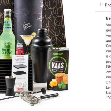
Pr
Be
Voo
gem
voo
acc
Com
coc
is 
pro
INH
zwa
coc
x 1
Le 
ka
10