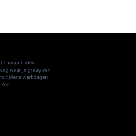
€35,
€36,
€55,
00
50
00
n de aangeboden
raag waar je graag een
ns tijdens werkdagen
iken.