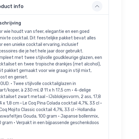
oduct info
schrijving
r wie houdt van sfeer, elegantie en een goed
ixte cocktail. Dit feestelijke pakket bevat alles
r een unieke cocktail ervaring, inclusief
essoires die je het hele jaar door gebruikt.
pleet met twee stijlvolle goudkleurige glazen, een
ktailset en twee tropische drankjes (met alcohol),
dit pakket gemaakt voor wie graag in stijl mixt,
ost en geniet.
OUD: • Twee stijlvolle cocktailglazen in
rt/koper, à 230 ml, Ø 11 x h 17,5 cm • 4-delige
ktailset zwart metaal • IJsblokjesvorm, 2 ass, 17,8
4 x 1,8 cm • Le Coq Pina Colada cocktail 4,7%, 33 cl •
Coq Mojito Classic cocktail 4,7%, 33 cl • Hollandia
aswafeltjes Gouda, 100 gram • Japanse bollenmix,
0 gram • Verpakt in een bijpassende geschenkdoos