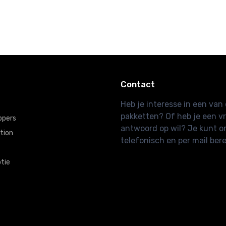
€22,
€60,
€87,
€30,
50
00
50
00
Contact
Heb je interesse in een va
pakketten? Of heb je een v
ppers
antwoord op wil? Je kunt o
tion
telefonisch en per mail bere
tie