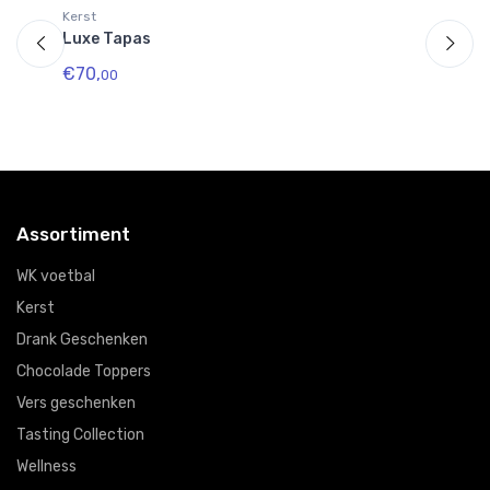
Kerst
Ke
Luxe Tapas
Kr
€70,
€
00
Assortiment
WK voetbal
Kerst
Drank Geschenken
Chocolade Toppers
Vers geschenken
Tasting Collection
Wellness