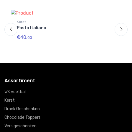
Kerst
Ke
Pasta Italiano
Ta
€40,
€
00
Assortiment
WK voetbal
Kerst
Drank Geschenken
Chocolade Toppers
Vers geschenken