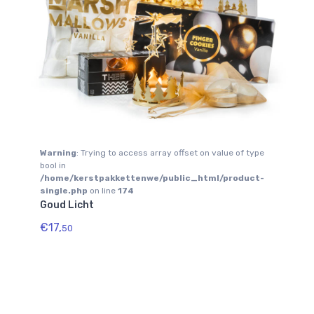
e
Warning
: Trying to access array offset on value of type
Wa
bool in
boo
-
/home/kerstpakkettenwe/public_html/product-
/h
single.php
on line
174
si
Goud Licht
T
€17,
€9
50