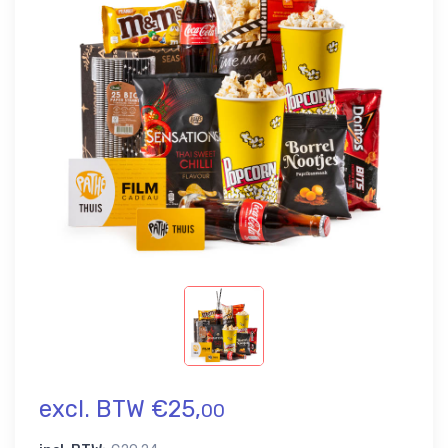
excl. BTW €25,
00